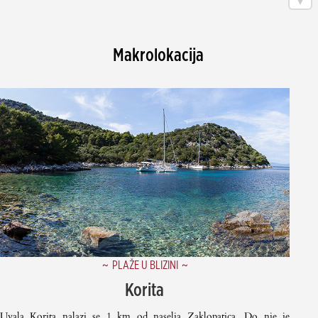
Makrolokacija
PLAŽE U BLIZINI
Korita
Uvala Korita nalazi se 1 km od naselja Zaklopatica. Do nje je