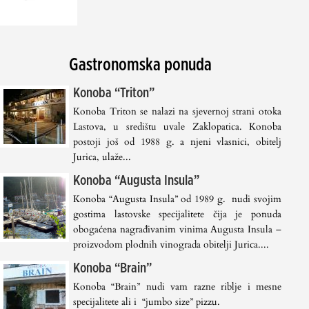
Gastronomska ponuda
Konoba “Triton”
Konoba Triton se nalazi na sjevernoj strani otoka
Lastova, u središtu uvale Zaklopatica. Konoba
postoji još od 1988 g. a njeni vlasnici, obitelj
Jurica, ulaže...
Konoba “Augusta Insula”
Konoba “Augusta Insula” od 1989 g. nudi svojim
gostima lastovske specijalitete čija je ponuda
obogaćena nagrađivanim vinima Augusta Insula –
proizvodom plodnih vinograda obitelji Jurica....
Konoba “Brain”
Konoba “Brain” nudi vam razne riblje i mesne
specijalitete ali i “jumbo size” pizzu.