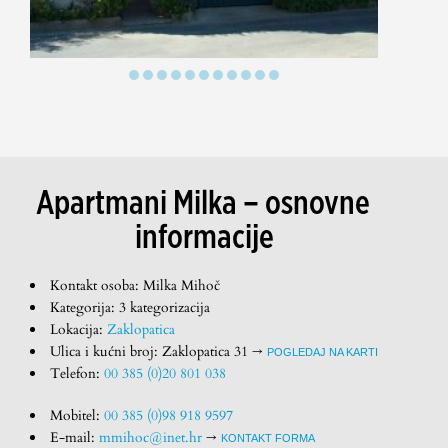
Apartmani Milka – osnovne
informacije
Kontakt osoba:
Milka Mihoč
Kategorija: 3 kategorizacija
Lokacija:
Zaklopatica
Ulica i kućni broj: Zaklopatica 31 →
POGLEDAJ NA KARTI
Telefon:
00 385 (0)20 801 038
Mobitel:
00 385 (0)98 918 9597
E-mail:
mmihoc@inet.hr
→
KONTAKT FORMA