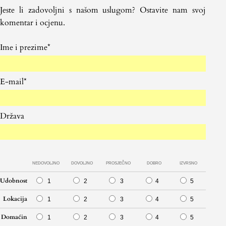
Jeste li zadovoljni s našom uslugom? Ostavite nam svoj
komentar i ocjenu.
Ime i prezime*
E-mail*
Država
NEDOVOLJNO
DOVOLJNO
PROSJEČNO
DOBRO
IZVRSNO
Udobnost
1
2
3
4
5
Lokacija
1
2
3
4
5
Domaćin
1
2
3
4
5