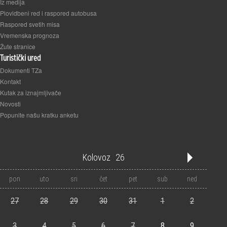
Iz medija
Plovidbeni red i raspored autobusa
Raspored svetih misa
Vremenska prognoza
Žute stranice
Turistički ured
Dokumenti TZa
Kontakt
Kutak za iznajmljivače
Novosti
Popunite našu kratku anketu
Kolovoz
26
'21
'22
'23
'24
'25
'26
'27
'28
'29
'30
'31
pon
uto
sri
čet
pet
sub
ned
1
2
3
4
5
6
7
8
9
10
11
12
27
28
29
30
31
1
2
3
4
5
6
7
8
9