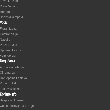
Lovni turizam
Pješačenje
Ronjenje
Sportski kampovi
Vodič
Flora i fauna
Gastronomija
Naselja
Plaže i uvale
Upoznaj Lastovo
Vojni objekti
Događanja
Arhiva događanja
Cinema LA
Dan općine Lastovo
Kulturno ljeto
Lastovski poklad
Korisne info
Besplatan Internet
Često postavljana pitanja