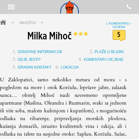
»
»
SMJEŠTAJ
1
KOMENTAR(I) –
OCJENA
Milka Mihoč
5
OSNOVNE INFORMACIJE
PLAŽE U BLIZINI
GDJE JESTI?
KOMENTARI I OCJENE
IZRAVAN KONTAKT
LOKACIJA
U Zaklopatici, samo nekoliko metara od mora - s
pogledom na more i otok Korčulu, lepršave jahte, zalazak
sunca… obitelj Mihoč nudi suvremeno opremljene
apartmane (Maslina, Oleandra i Ruzmarin, svaki sa jednom
ili više soba, malom kuhinjom i kupatilom), s mogućnošću
odlaska na ribarenje, pripravljanja morskih plodova,
kušanja domaćih, izrazito kvalitetnih vina i rakija, ali i
odlaska na izlete na susjedne otoke: Saplun, Korčulu, Sušac,