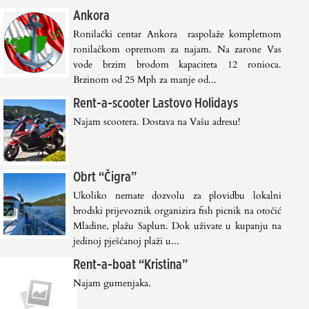
Ankora
Ronilački centar Ankora raspolaže kompletnom
ronilačkom opremom za najam. Na zarone Vas
vode brzim brodom kapaciteta 12 ronioca.
Brzinom od 25 Mph za manje od...
Rent-a-scooter Lastovo Holidays
Najam scootera. Dostava na Vašu adresu!
Obrt “Čigra”
Ukoliko nemate dozvolu za plovidbu lokalni
brodski prijevoznik organizira fish picnik na otočić
Mladine, plažu Saplun. Dok uživate u kupanju na
jedinoj pješćanoj plaži u...
Rent-a-boat “Kristina”
Najam gumenjaka.