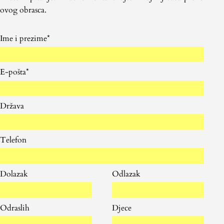
ovog obrasca.
Please
Please
Please
Please
Ime i prezime*
leave
leave
leave
leave
this
this
this
this
E-pošta*
field
field
field
field
empty.
empty.
empty.
empty.
Država
Telefon
Dolazak
Odlazak
Odraslih
Djece