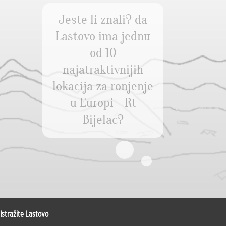
Jeste li znali? da
Lastovo ima jednu
od 10
najatraktivnijih
lokacija za ronjenje
u Europi - Rt
Bijelac?
Istražite Lastovo