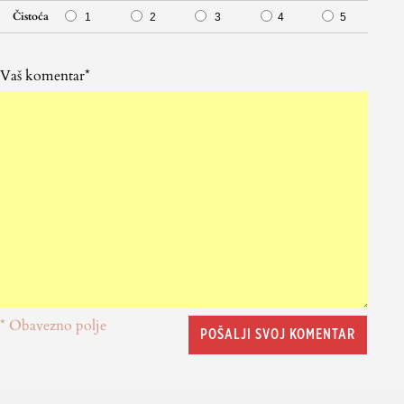
Čistoća
1
2
3
4
5
Vaš komentar*
* Obavezno polje
POŠALJI SVOJ KOMENTAR