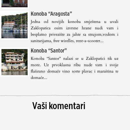
Konoba “Aragosta”
Jedna od novijih konoba smještena u uvali
Zaklopatica osim izvrsne hrane nudi vam i
besplatno privezište za jahte sa strujom,vodom i
sanitarijama, free wirelles, rent-a-scooter...
Konoba “Santor”
Konoba “Santor” nalazi se u Zaklopatici tik uz
more. Uz prvoklasnu ribu nude vam i svoje
flaširano domaće vino sorte plavac i maraština te
domaće...
Vaši komentari