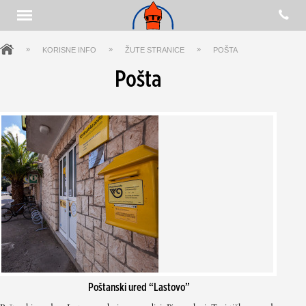
»
»
»
KORISNE INFO
ŽUTE STRANICE
POŠTA
Pošta
Poštanski ured “Lastovo”