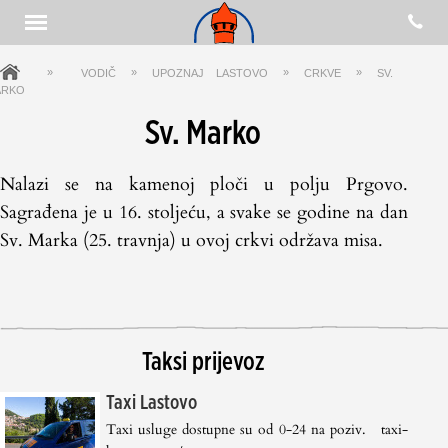
»
»
»
»
VODIČ
UPOZNAJ LASTOVO
CRKVE
SV.
ARKO
Sv. Marko
Nalazi se na kamenoj ploči u polju Prgovo.
Sagrađena je u 16. stoljeću, a svake se godine na dan
Sv. Marka (25. travnja) u ovoj crkvi održava misa.
Taksi prijevoz
Taxi Lastovo
Taxi usluge dostupne su od 0-24 na poziv. taxi-