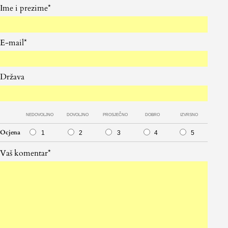
Ime i prezime*
E-mail*
Država
NEDOVOLJNO
DOVOLJNO
PROSJEČNO
DOBRO
IZVRSNO
Ocjena
1
2
3
4
5
Vaš komentar*