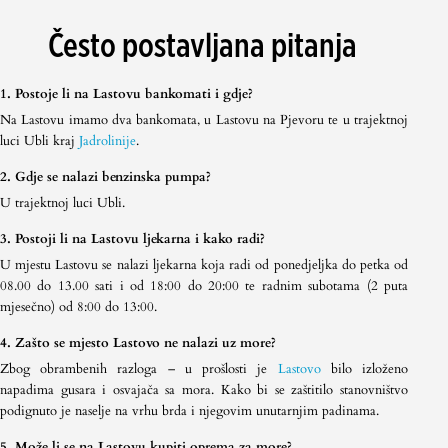
Često postavljana pitanja
1. Postoje li na Lastovu bankomati i gdje?
Na Lastovu imamo dva bankomata, u Lastovu na Pjevoru te u trajektnoj
luci Ubli kraj
Jadrolinije
.
2. Gdje se nalazi benzinska pumpa?
U trajektnoj luci Ubli.
3. Postoji li na Lastovu ljekarna i kako radi?
U mjestu Lastovu se nalazi ljekarna koja radi od ponedjeljka do petka od
08.00 do 13.00 sati i od 18:00 do 20:00 te radnim subotama (2 puta
mjesečno) od 8:00 do 13:00.
4. Zašto se mjesto Lastovo ne nalazi uz more?
Zbog obrambenih razloga – u prošlosti je
Lastovo
bilo izloženo
napadima gusara i osvajača sa mora. Kako bi se zaštitilo stanovništvo
podignuto je naselje na vrhu brda i njegovim unutarnjim padinama.
5. Može li se na Lastovu kupiti oprema za more?