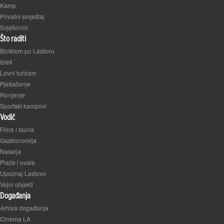
Kamp
Privatni smještaj
Svjetionici
Što raditi
Biciklom po Lastovu
Izleti
Lovni turizam
Pješačenje
Ronjenje
Sportski kampovi
Vodič
Flora i fauna
Gastronomija
Naselja
Plaže i uvale
Upoznaj Lastovo
Vojni objekti
Događanja
Arhiva događanja
Cinema LA