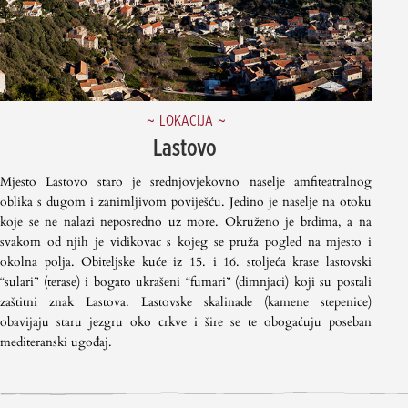
LOKACIJA
Lastovo
Mjesto Lastovo staro je srednjovjekovno naselje amfiteatralnog
oblika s dugom i zanimljivom poviješću. Jedino je naselje na otoku
koje se ne nalazi neposredno uz more. Okruženo je brdima, a na
svakom od njih je vidikovac s kojeg se pruža pogled na mjesto i
okolna polja. Obiteljske kuće iz 15. i 16. stoljeća krase lastovski
“sulari” (terase) i bogato ukrašeni “fumari” (dimnjaci) koji su postali
zaštitni znak Lastova. Lastovske skalinade (kamene stepenice)
obavijaju staru jezgru oko crkve i šire se te obogaćuju poseban
mediteranski ugođaj.