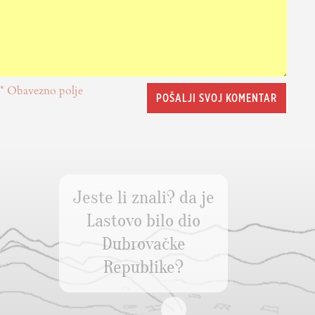
* Obavezno polje
POŠALJI SVOJ KOMENTAR
Jeste li znali? da je
Lastovo bilo dio
Dubrovačke
Republike?