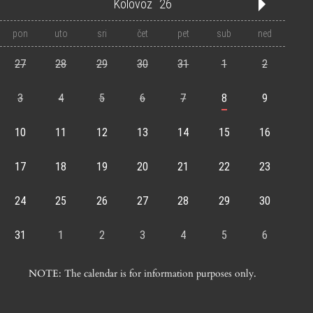
Kolovoz
26
'21
'22
'23
'24
'25
'26
'27
'28
'29
'30
'31
pon
uto
sri
čet
pet
sub
ned
1
2
3
4
5
6
7
8
9
10
11
12
27
28
29
30
31
1
2
3
4
5
6
7
8
9
10
11
12
13
14
15
16
17
18
19
20
21
22
23
24
25
26
27
28
29
30
31
1
2
3
4
5
6
NOTE: The calendar is for information purposes only.