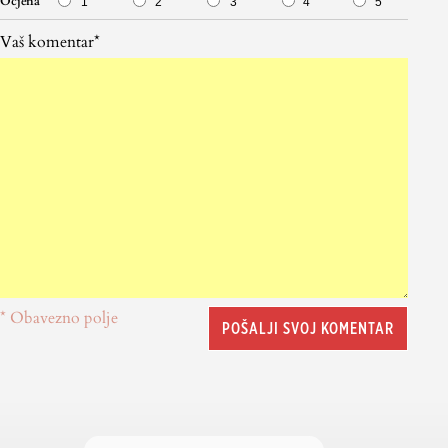
Ocjena
1
2
3
4
5
Vaš komentar*
* Obavezno polje
POŠALJI SVOJ KOMENTAR