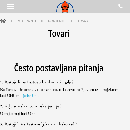
»
»
»
ŠTO RADITI
RONJENJE
TOVARI
Tovari
Često postavljana pitanja
1. Postoje li na Lastovu bankomati i gdje?
Na Lastovu imamo dva bankomata, u Lastovu na Pjevoru te u trajektnoj
luci Ubli kraj
Jadrolinije
.
2. Gdje se nalazi benzinska pumpa?
U trajektnoj luci Ubli.
3. Postoji li na Lastovu ljekarna i kako radi?