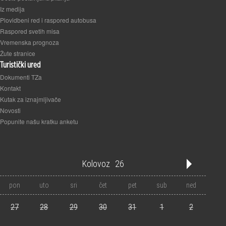
Iz medija
Plovidbeni red i raspored autobusa
Raspored svetih misa
Vremenska prognoza
Žute stranice
Turistički ured
Dokumenti TZa
Kontakt
Kutak za iznajmljivače
Novosti
Popunite našu kratku anketu
Kolovoz
26
'21
'22
'23
'24
'25
'26
'27
'28
'29
'30
'31
pon
uto
sri
čet
pet
sub
ned
1
2
3
4
5
6
7
8
9
10
11
12
27
28
29
30
31
1
2