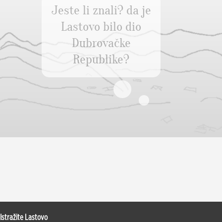
Jeste li znali? da je
Lastovo bilo dio
Dubrovačke
Republike?
Istražite Lastovo