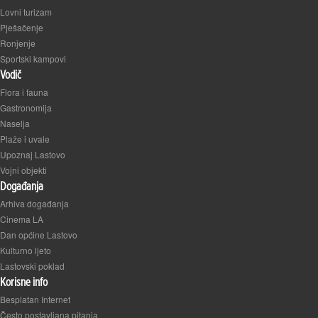
Lovni turizam
Pješačenje
Ronjenje
Sportski kampovi
Vodič
Flora i fauna
Gastronomija
Naselja
Plaže i uvale
Upoznaj Lastovo
Vojni objekti
Događanja
Arhiva događanja
Cinema LA
Dan općine Lastovo
Kulturno ljeto
Lastovski poklad
Korisne info
Besplatan Internet
Često postavljana pitanja