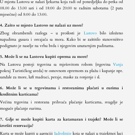
U mjestu Lastovu se nalazi ljekarna koja radi od ponedjeljka do petka od
08.00 do 13.00 sati i od 18:00 do 20:00 te radnim subotama (2 puta
mjesečno) od 8:00 do 13:00.
4. Zašto se mjesto Lastovo ne nalazi uz more?
Zbog obrambenih razloga – u prošlosti je
Lastovo
bilo izloženo
napadima gusara i osvajača sa mora. Kako bi se zaštitilo stanovništvo
podignuto je naselje na vrhu brda i njegovim unutarnjim padinama.
5. Može li se na Lastovu kupiti oprema za more?
Na Lastovu postoji trgovina sa mješovitom robom (trgovina
Vanja
pokraj Turističkog ureda) te osnovnom opremom za plažu i kupanje npr.
sandale za more, luft madraci, peraje, maske za ronjenje i sl.
6. Može li se u trgovinama i restoranima plaćati u eurima i
kreditnim karticama?
Većina trgovina i restorana prihvaća plaćanje karticama, svugdje je
moguće plaćanje eurima.
7. Gdje se može kupiti karta za katamaran i trajekt? Može li se
izvršiti rezervacija?
Karta se može kupiti u agenciji
Jadrolinije
koja se nalazi u trajektnoj luci