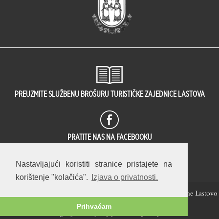
PREUZMITE SLUŽBENU BROŠURU TURISTIČKE ZAJEDNICE LASTOVA
PRATITE NAS NA FACEBOOKU
1979
OVA JE STRANICA PREGLEDANA
PUT(A).
Nastavljajući koristiti stranice pristajete na
korištenje "kolačića".
Izjava o privatnosti.
Hrvatski
English
© 2014 — 2026 Turistička zajednica Općine Lastovo
Prihvaćam
web / fotografija / koncept:
Stjepan Tafra
.
Izjava o privatnosti
.