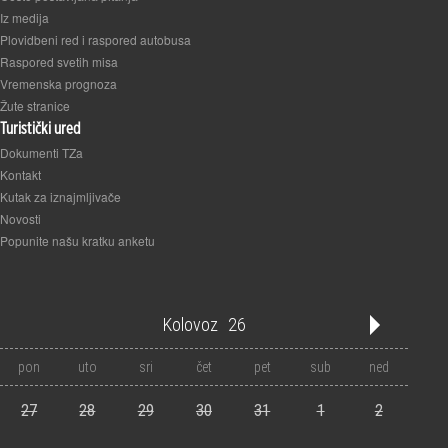
Iz medija
Plovidbeni red i raspored autobusa
Raspored svetih misa
Vremenska prognoza
Žute stranice
Turistički ured
Dokumenti TZa
Kontakt
Kutak za iznajmljivače
Novosti
Popunite našu kratku anketu
Kolovoz
26
'21
'22
'23
'24
'25
'26
'27
'28
'29
'30
'31
pon
uto
sri
čet
pet
sub
ned
1
2
3
4
5
6
7
8
9
10
11
12
27
28
29
30
31
1
2