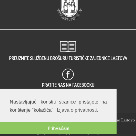
PREUZMITE SLUŽBENU BROŠURU TURISTIČKE ZAJEDNICE LASTOVA
PRATITE NAS NA FACEBOOKU
2058
OVA JE STRANICA PREGLEDANA
PUT(A).
Nastavljajući koristiti stranice pristajete na
korištenje "kolačića".
Izjava o privatnosti.
Hrvatski
English
© 2014 — 2026 Turistička zajednica Općine Lastovo
Prihvaćam
web / fotografija / koncept:
Stjepan Tafra
.
Izjava o privatnosti
.