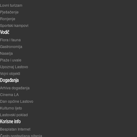
Lovni turizam
Pješačenje
Ronjenje
Sportski kampovi
Vodič
Flora i fauna
Gastronomija
Naselja
Plaže i uvale
Upoznaj Lastovo
Vojni objekti
Događanja
Arhiva događanja
Cinema LA
Dan općine Lastovo
Kulturno ljeto
Lastovski poklad
Korisne info
Besplatan Internet
Često postavljana pitanja