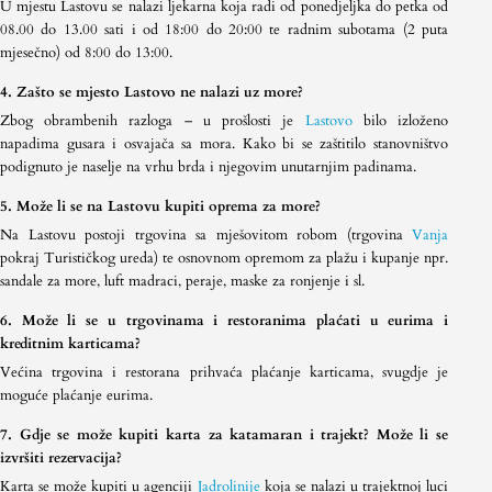
U mjestu Lastovu se nalazi ljekarna koja radi od ponedjeljka do petka od
08.00 do 13.00 sati i od 18:00 do 20:00 te radnim subotama (2 puta
mjesečno) od 8:00 do 13:00.
4. Zašto se mjesto Lastovo ne nalazi uz more?
Zbog obrambenih razloga – u prošlosti je
Lastovo
bilo izloženo
napadima gusara i osvajača sa mora. Kako bi se zaštitilo stanovništvo
podignuto je naselje na vrhu brda i njegovim unutarnjim padinama.
5. Može li se na Lastovu kupiti oprema za more?
Na Lastovu postoji trgovina sa mješovitom robom (trgovina
Vanja
pokraj Turističkog ureda) te osnovnom opremom za plažu i kupanje npr.
sandale za more, luft madraci, peraje, maske za ronjenje i sl.
6. Može li se u trgovinama i restoranima plaćati u eurima i
kreditnim karticama?
Većina trgovina i restorana prihvaća plaćanje karticama, svugdje je
moguće plaćanje eurima.
7. Gdje se može kupiti karta za katamaran i trajekt? Može li se
izvršiti rezervacija?
Karta se može kupiti u agenciji
Jadrolinije
koja se nalazi u trajektnoj luci