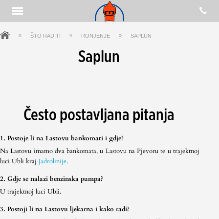
»
»
»
ŠTO RADITI
RONJENJE
SAPLUN
Saplun
Često postavljana pitanja
1. Postoje li na Lastovu bankomati i gdje?
Na Lastovu imamo dva bankomata, u Lastovu na Pjevoru te u trajektnoj
luci Ubli kraj
Jadrolinije
.
2. Gdje se nalazi benzinska pumpa?
U trajektnoj luci Ubli.
3. Postoji li na Lastovu ljekarna i kako radi?