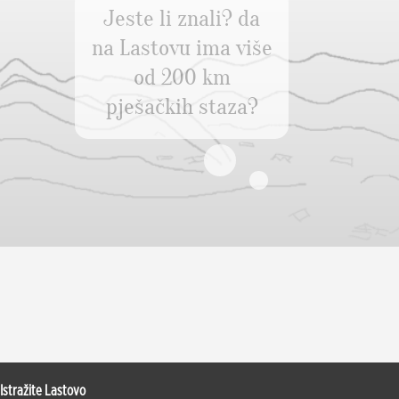
Jeste li znali? da
na Lastovu ima više
od 200 km
pješačkih staza?
Istražite Lastovo