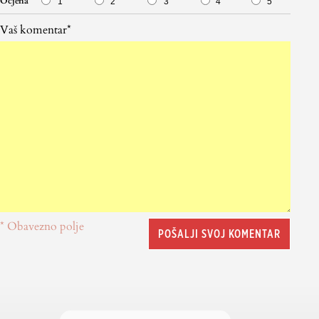
Ocjena
1
2
3
4
5
Vaš komentar*
* Obavezno polje
POŠALJI SVOJ KOMENTAR