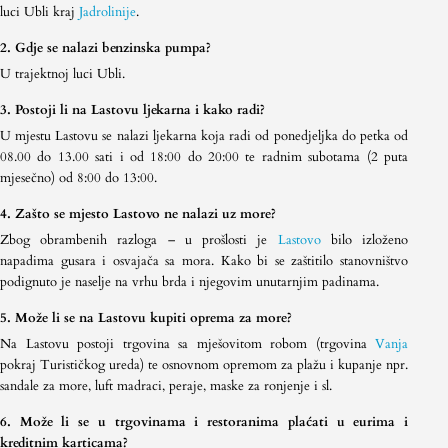
luci Ubli kraj
Jadrolinije
.
2. Gdje se nalazi benzinska pumpa?
U trajektnoj luci Ubli.
3. Postoji li na Lastovu ljekarna i kako radi?
U mjestu Lastovu se nalazi ljekarna koja radi od ponedjeljka do petka od
08.00 do 13.00 sati i od 18:00 do 20:00 te radnim subotama (2 puta
mjesečno) od 8:00 do 13:00.
4. Zašto se mjesto Lastovo ne nalazi uz more?
Zbog obrambenih razloga – u prošlosti je
Lastovo
bilo izloženo
napadima gusara i osvajača sa mora. Kako bi se zaštitilo stanovništvo
podignuto je naselje na vrhu brda i njegovim unutarnjim padinama.
5. Može li se na Lastovu kupiti oprema za more?
Na Lastovu postoji trgovina sa mješovitom robom (trgovina
Vanja
pokraj Turističkog ureda) te osnovnom opremom za plažu i kupanje npr.
sandale za more, luft madraci, peraje, maske za ronjenje i sl.
6. Može li se u trgovinama i restoranima plaćati u eurima i
kreditnim karticama?