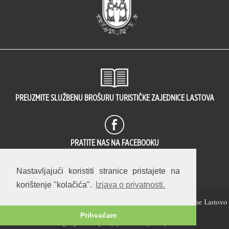
PREUZMITE SLUŽBENU BROŠURU TURISTIČKE ZAJEDNICE LASTOVA
PRATITE NAS NA FACEBOOKU
1737
OVA JE STRANICA PREGLEDANA
PUT(A).
Nastavljajući koristiti stranice pristajete na
korištenje "kolačića".
Izjava o privatnosti.
Hrvatski
English
© 2014 — 2026 Turistička zajednica Općine Lastovo
Prihvaćam
web / fotografija / koncept:
Stjepan Tafra
.
Izjava o privatnosti
.