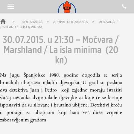
»
»
»
DOGAĐANJA
ARHIVA DOGAĐANJA
MOČVARA /
RSHLAND / LA ISLA MINIMA
30.07.2015. u 21:30 –
Močvara /
Marshland / La isla minima
(
20
kn
)
Na jugu Španjolske 1980. godine dogodila se serija
brutalnih ubojstava mladih djevojaka. U grad su poslana
dva detektiva Juan i Pedro koji zajedno moraju istražiti
slučaj nestanka dvije mlade djevojke za koje će se kasnije
ispostaviti da su silovane i brutalno ubijene. Detektivi kreću
u potragu za ubojicom koji hara već duže vrijeme
zaboravljenim gradom.