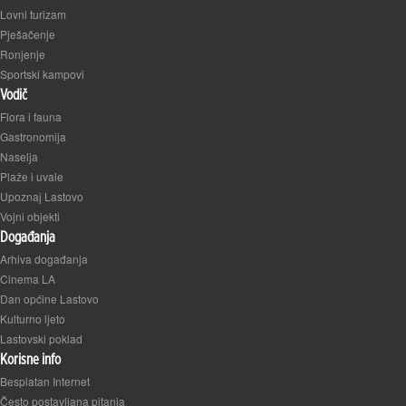
Lovni turizam
Pješačenje
Ronjenje
Sportski kampovi
Vodič
Flora i fauna
Gastronomija
Naselja
Plaže i uvale
Upoznaj Lastovo
Vojni objekti
Događanja
Arhiva događanja
Cinema LA
Dan općine Lastovo
Kulturno ljeto
Lastovski poklad
Korisne info
Besplatan Internet
Često postavljana pitanja