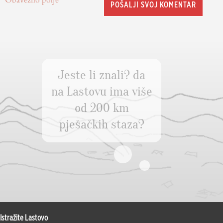
POŠALJI SVOJ KOMENTAR
Jeste li znali? da
na Lastovu ima više
od 200 km
pješačkih staza?
Istražite Lastovo