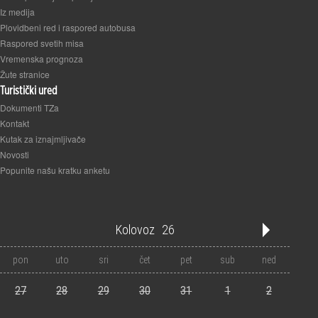
Iz medija
Plovidbeni red i raspored autobusa
Raspored svetih misa
Vremenska prognoza
Žute stranice
Turistički ured
Dokumenti TZa
Kontakt
Kutak za iznajmljivače
Novosti
Popunite našu kratku anketu
Kolovoz
26
'21
'22
'23
'24
'25
'26
'27
'28
'29
'30
'31
pon
uto
sri
čet
pet
sub
ned
1
2
3
4
5
6
7
8
9
10
11
12
27
28
29
30
31
1
2