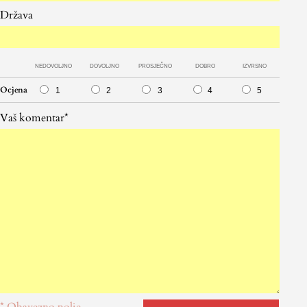
Država
NEDOVOLJNO
DOVOLJNO
PROSJEČNO
DOBRO
IZVRSNO
Ocjena
1
2
3
4
5
Vaš komentar*
* Obavezno polje