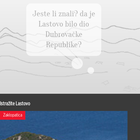
Jeste li znali? da je
Lastovo bilo dio
Dubrovačke
Republike?
Istražite Lastovo
Zaklopatica