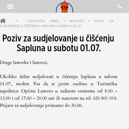
»
»
»
TURISTIČKI URED
NOVOSTI
POZIV ZA
DJELOVANJE U ČIŠĆENJU SAPLUNA U SUBOTU 01.07.
Poziv za sudjelovanje u čišćenju
Sapluna u subotu 01.07.
Drage lastovke i lastovci,
Ukoliko želite sudjelovati u čišćenju Sapluna u subotu
01.07., molim Vas da se javite osobno u Turističku
zajednicu Općine Lastovo u radnom vremenu od 8.00 –
13.00 i od 17.00 – 20.00 sati ili nazovete na tel. 020 801 018.
Prijave za sudjelovanje primamo do 30.06.