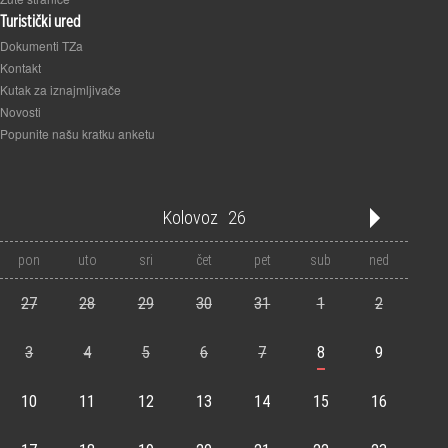
Turistički ured
Dokumenti TZa
Kontakt
Kutak za iznajmljivače
Novosti
Popunite našu kratku anketu
Kolovoz
26
'21
'22
'23
'24
'25
'26
'27
'28
'29
'30
'31
pon
uto
sri
čet
pet
sub
ned
1
2
3
4
5
6
7
8
9
10
11
12
27
28
29
30
31
1
2
3
4
5
6
7
8
9
10
11
12
13
14
15
16