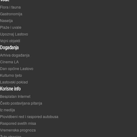
Flora i fauna
Gastronomija
Naselja
Plaže i uvale
Upoznaj Lastovo
Vojni objekti
Događanja
Arhiva događanja
Cinema LA
Dan općine Lastovo
Kulturno ljeto
Lastovski poklad
Korisne info
Besplatan Internet
Često postavljana pitanja
Iz medija
Plovidbeni red i raspored autobusa
Raspored svetih misa
Vremenska prognoza
Žute stranice