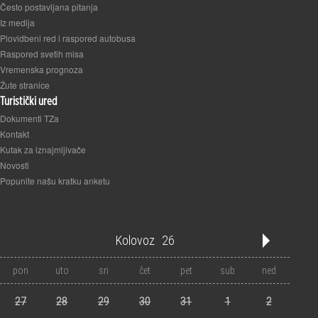
Često postavljana pitanja
Iz medija
Plovidbeni red i raspored autobusa
Raspored svetih misa
Vremenska prognoza
Žute stranice
Turistički ured
Dokumenti TZa
Kontakt
Kutak za iznajmljivače
Novosti
Popunite našu kratku anketu
Kolovoz
26
'21
'22
'23
'24
'25
'26
'27
'28
'29
'30
'31
pon
uto
sri
čet
pet
sub
ned
1
2
3
4
5
6
7
8
9
10
11
12
27
28
29
30
31
1
2