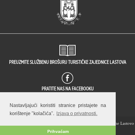
PREUZMITE SLUŽBENU BROŠURU TURISTIČKE ZAJEDNICE LASTOVA
PRATITE NAS NA FACEBOOKU
73
OVA JE STRANICA PREGLEDANA
PUT(A).
Nastavljajući koristiti stranice pristajete na
korištenje "kolačića".
Izjava o privatnosti.
Hrvatski
English
© 2014 — 2026 Turistička zajednica Općine Lastovo
Prihvaćam