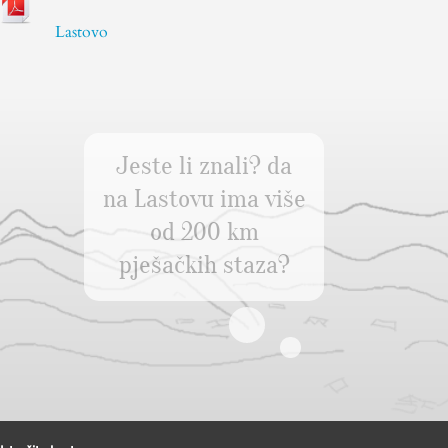
Lastovo
Jeste li znali? da
na Lastovu ima više
od 200 km
pješačkih staza?