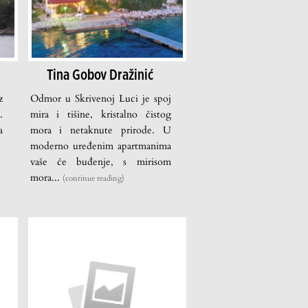
Tina Gobov Dražinić
z
Odmor u Skrivenoj Luci je spoj
.
mira i tišine, kristalno čistog
a
mora i netaknute prirode. U
moderno uređenim apartmanima
vaše će buđenje, s mirisom
mora...
(continue reading)