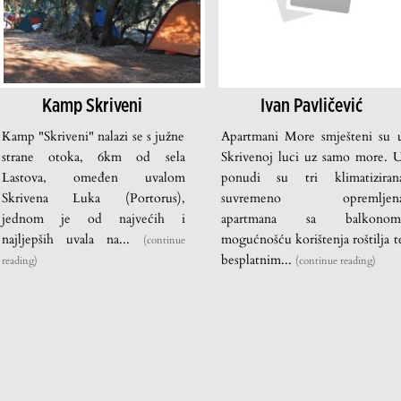
Kamp Skriveni
Ivan Pavličević
Kamp "Skriveni" nalazi se s južne
Apartmani More smješteni su 
strane otoka, 6km od sela
Skrivenoj luci uz samo more. 
Lastova, omeđen uvalom
ponudi su tri klimatiziran
Skrivena Luka (Portorus),
suvremeno opremljen
jednom je od najvećih i
apartmana sa balkonom
najljepših uvala na...
mogućnošću korištenja roštilja t
(continue
besplatnim...
reading)
(continue reading)