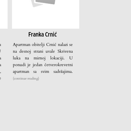
Franka Crnić
u
Apartman obitelji Crnić nalazi se
U
na desnoj strani uvale Skrivena
a
luka na mirnoj lokaciji. U
a
ponudi je jedan četverokrevetni
,
apartman sa svim sadržajima.
e
(continue reading)