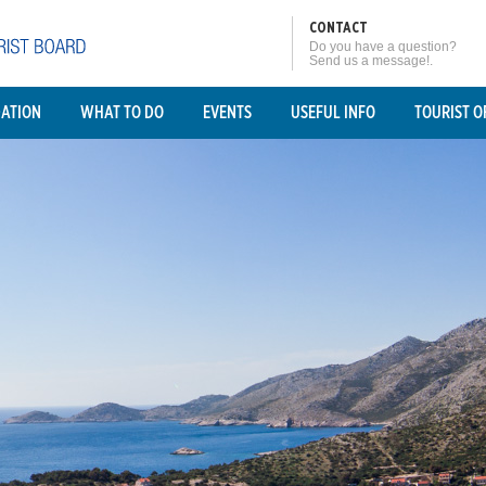
CONTACT
Do you have a question?
Send us a message!.
ATION
WHAT TO DO
EVENTS
USEFUL INFO
TOURIST O