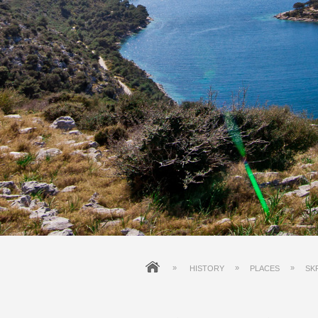
»
»
»
HISTORY
PLACES
SK